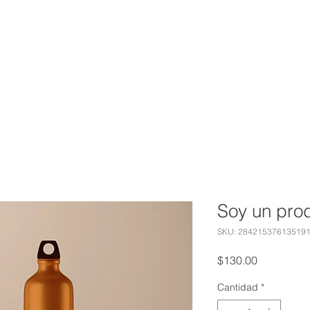
INICIO
SERVICIOS
NOSOTROS
Soy un pro
SKU: 28421537613519
Precio
$130.00
Cantidad
*